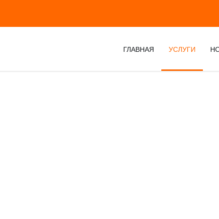
ГЛАВНАЯ
УСЛУГИ
Н
УСЛУГИ
Ремонт стартеров и генераторов в Воронеже.