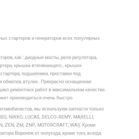
ых стартеров и генераторов всех популярных
оров, как : диодные мосты, реле регулятора,
тартера, крышка втягивающего , крышка
 стартера, подшипники, проставки под
я обмотка, втулки . Прекрасно оснащенная
 цикл ремонтных работ в максимальном качестве.
ожет производиться очень быстро.
втомобилистов, мы используем запчасти только
NSO, NIKKO, LUCAS, DELCO-REMY, MARELLI,
ON, ZEN, ZM, ZNP, MOTORCRAFT, WAI). Кроме
атора Воронеж от полугода, кроме того, всегда