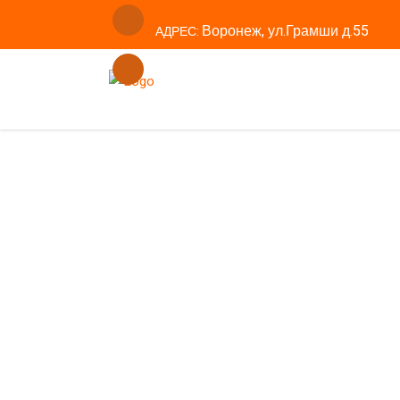
Воронеж, ул.Грамши д.55
АДРЕС:
ТЕЛЕФОН: 8(473)239-99-68