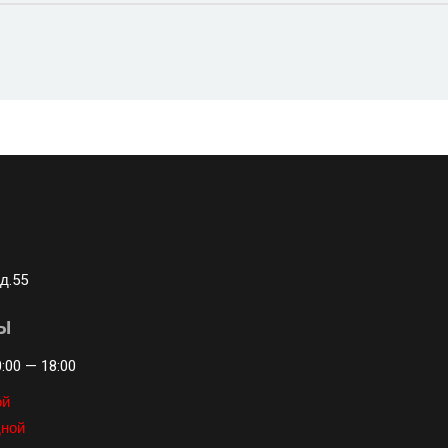
РЕМОНТ ГЕНЕРАТОРА
ТЕ
ЕМОНТ ЭЛЕКТРОПРОВОДКИ
АВТОМОБИЛЯ
д.55
Ы
:00 — 18:00
ой
ной