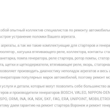
обой опытный коллектив специалистов по ремонту автомобильн
ыстрое устранение поломки Вашего агрегата.
агрегаты, а так же такие комплектующие для стартеров и генерат
 изолятор , катушка втягивающего реле, коллектора, контакты с
анетарка, помпа генератора, реле стартера, ротор помпы, статор
та, щетки и щеткодержатели, втягивающее реле, якорь, статорна
 позволяет производить диагностику неполадок агрегатов и весь
 генераторам популярных марок автомобилей, поэтому ремонт м
услуги и детали, которые могут позволить себе большинство а
ртеров и производители генераторов BOSCH, VALEO, NIPPON-DE
PO, ORMI, INA, IKA, NSK, SKF, FAG, ERA, UNIPOINT, MOBILETR
тому даем гарантию на ремонт стартера Воронеж и ремонт генер