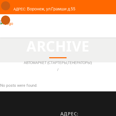
Воронеж, ул.Грамши д.55
АДРЕС:
ТЕЛЕФОН: 8(473)239-99-68
ARCHIVE
АВТОМАРКЕТ (СТАРТЕРЫ,ГЕНЕРАТОРЫ)
/
No posts were found.
АДРЕС: